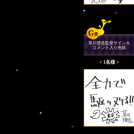
草川啓造監督サイン＆
コメント入り色紙
< 1名様 >