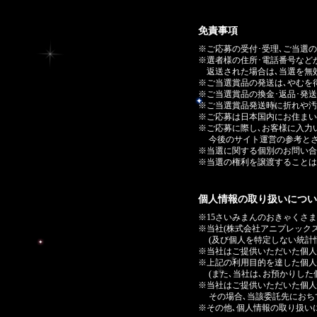
免責事項
※ご応募の受付･受理､ご当選
※選者様の住所･電話番号など
返送された場合は､当選を無効
※ご当選賞品の発送は､やむを
※ご当選賞品の換金･返品･発
※ご当選賞品発送時に折れや汚
※ご応募は日本国内にお住まい
※ご応募に際し､お客様に入力
今後のサイト運営の参考とさ
※当選に関する個別のお問い合
※当選の権利を譲渡することは
個人情報の取り扱いについ
※15さいみまんのおきゃくさ
※当社(株式会社アニプレック
(及び個人を特定しない統計情
※当社はご提供いただいた個人
※上記の利用目的を達した個人
(また､当社は､お預かりした
※当社はご提供いただいた個人
その場合､当該委託先におち
※その他､個人情報の取り扱い