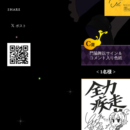
門脇舞以サイン＆
コメント入り色紙
< 1名様 >