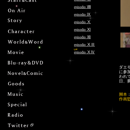
Ⅷ
episodio
Ⅸ
episodio
Ⅹ
episodio
Ⅺ
episodio
Ⅻ
episodio
ⅩⅢ
episodio
ⅩⅣ
episodio
ダエ
に参
われ
日、
脚本
作画