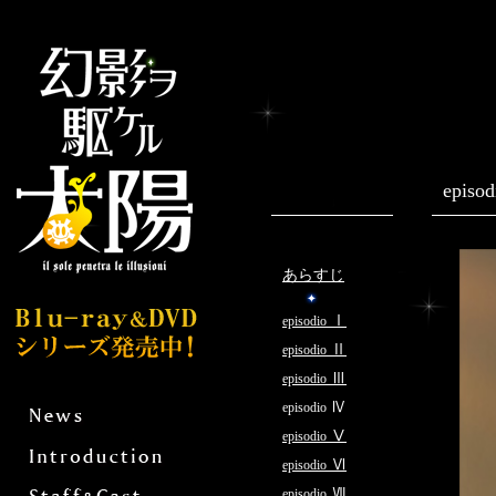
epi
あらすじ
Ⅰ
episodio
Ⅱ
episodio
Ⅲ
episodio
Ⅳ
episodio
Ⅴ
episodio
Ⅵ
episodio
Ⅶ
episodio